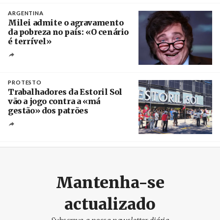
ARGENTINA
Milei admite o agravamento
da pobreza no país: «O cenário
é terrível»
Crédito
PROTESTO
Trabalhadores da Estoril Sol
vão a jogo contra a «má
gestão» dos patrões
Créditos
/ SHS
Mantenha-se
actualizado