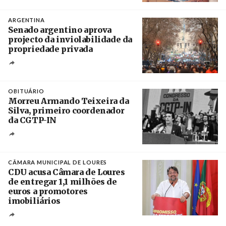
Crédito
ARGENTINA
Senado argentino aprova
projecto da inviolabilidade da
propriedade privada
Créditos
Leandro Teysseire / Página 12
OBITUÁRIO
Morreu Armando Teixeira da
Silva, primeiro coordenador
da CGTP-IN
Créditos
/ CGTP-IN
CÂMARA MUNICIPAL DE LOURES
CDU acusa Câmara de Loures
de entregar 1,1 milhões de
euros a promotores
imobiliários
Créditos
Ricardo Leão