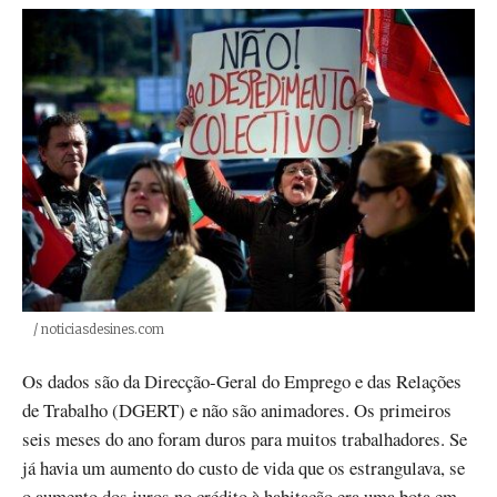
Créditos
/ noticiasdesines.com
Os dados são da Direcção-Geral do Emprego e das Relações
de Trabalho (DGERT) e não são animadores. Os primeiros
seis meses do ano foram duros para muitos trabalhadores. Se
já havia um aumento do custo de vida que os estrangulava, se
o aumento dos juros no crédito à habitação era uma bota em