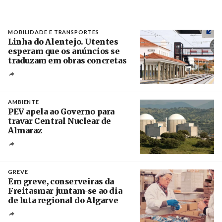
MOBILIDADE E TRANSPORTES
Linha do Alentejo. Utentes
esperam que os anúncios se
traduzam em obras concretas
Créditos
/ IP
AMBIENTE
PEV apela ao Governo para
travar Central Nuclear de
Almaraz
Crédito
GREVE
Em greve, conserveiras da
Freitasmar juntam-se ao dia
de luta regional do Algarve