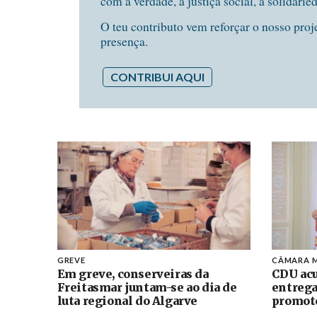
com a verdade, a justiça social, a solidarie
O teu contributo vem reforçar o nosso proj
presença.
CONTRIBUI AQUI
GREVE
CÂMARA M
Em greve, conserveiras da
CDU acu
Freitasmar juntam-se ao dia de
entrega
luta regional do Algarve
promoto