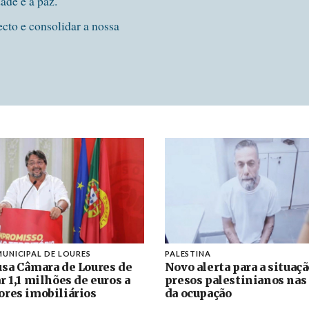
dade e a paz.
ecto e consolidar a nossa
UNICIPAL DE LOURES
PALESTINA
sa Câmara de Loures de
Novo alerta para a situaç
r 1,1 milhões de euros a
presos palestinianos nas
res imobiliários
da ocupação