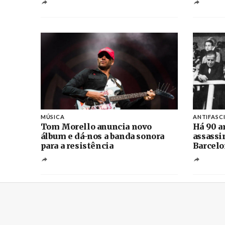
MÚSICA
ANTIFASC
Tom Morello anuncia novo
Há 90 a
álbum e dá-nos a banda sonora
assassi
para a resistência
Barcelo