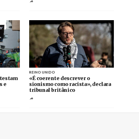
REINO UNIDO
otestam
«É coerente descrever o
s e
sionismo como racista», declara
tribunal britânico