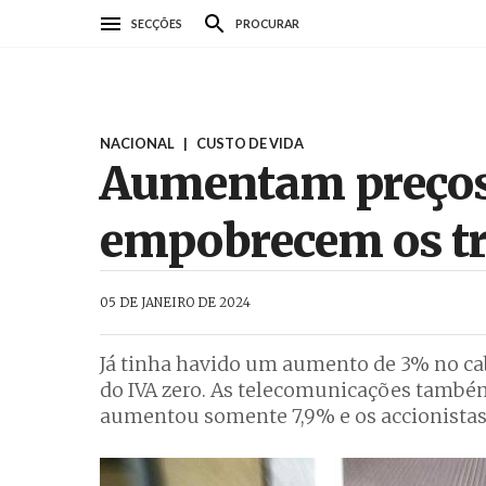
Passar
SECÇÕES
PROCURAR
para
o
conteúdo
principal
NACIONAL
|
CUSTO DE VIDA
Aumentam preços,
empobrecem os t
AbrilAbril
05 DE JANEIRO DE 2024
Já tinha havido um aumento de 3% no ca
do IVA zero. As telecomunicações também
aumentou somente 7,9% e os accionista