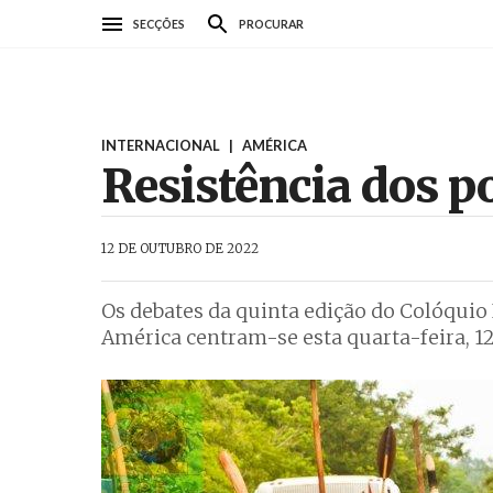
Passar
SECÇÕES
PROCURAR
para
o
conteúdo
principal
INTERNACIONAL
|
AMÉRICA
Resistência dos 
AbrilAbril
12 DE OUTUBRO DE 2022
Os debates da quinta edição do Colóquio 
América centram-se esta quarta-feira, 12