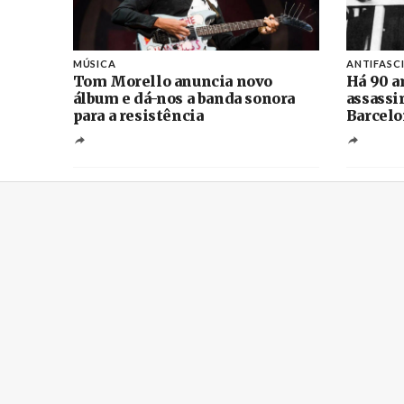
MÚSICA
ANTIFASC
Tom Morello anuncia novo
Há 90 a
álbum e dá-nos a banda sonora
assassi
para a resistência
Barcelo