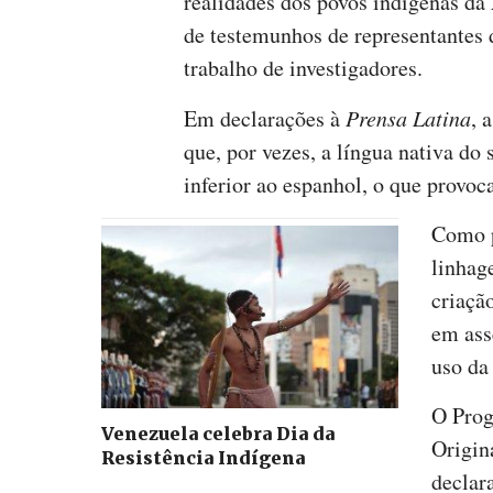
realidades dos povos indígenas da
de testemunhos de representantes 
trabalho de investigadores.
Em declarações à
Prensa Latina
, 
que, por vezes, a língua nativa do
inferior ao espanhol, o que provoc
Como p
linhag
criaçã
em ass
uso da
O Prog
Venezuela celebra Dia da
Origin
Resistência Indígena
declar