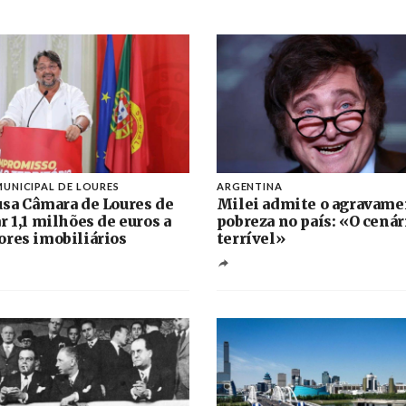
UNICIPAL DE LOURES
ARGENTINA
sa Câmara de Loures de
Milei admite o agravame
r 1,1 milhões de euros a
pobreza no país: «O cenár
res imobiliários
terrível»