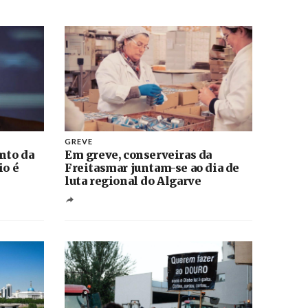
GREVE
nto da
Em greve, conserveiras da
io é
Freitasmar juntam-se ao dia de
luta regional do Algarve