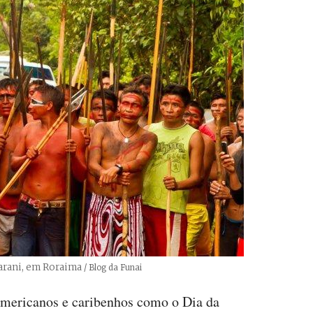
arani, em Roraima
Créditos
/ Blog da Funai
americanos e caribenhos como o Dia da