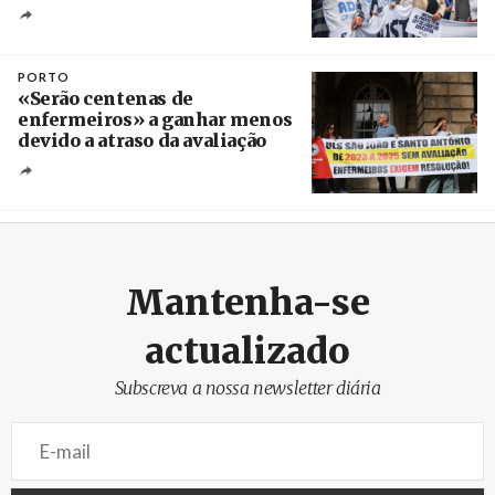
Créditos
Catriel Gallucci Bordoni / Página 12
PORTO
«Serão centenas de
enfermeiros» a ganhar menos
devido a atraso da avaliação
Créditos
Estela Silva / Agência Lusa
Mantenha-se
actualizado
Subscreva a nossa newsletter diária