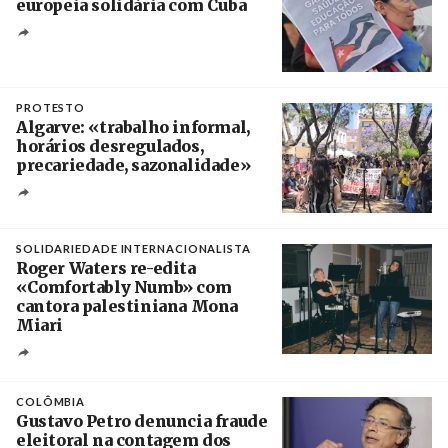
europeia solidária com Cuba
Créditos
Manuel de Almeida / Agência Lusa
PROTESTO
Algarve: «trabalho informal,
horários desregulados,
precariedade, sazonalidade»
Créditos
/ União dos Sindicatos do Algarve
SOLIDARIEDADE INTERNACIONALISTA
Roger Waters re-edita
«Comfortably Numb» com
cantora palestiniana Mona
Miari
Crédito
COLÔMBIA
Gustavo Petro denuncia fraude
eleitoral na contagem dos