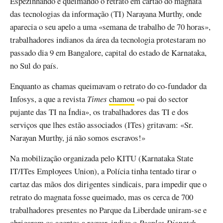
Espezinhando e queimando o retrato em cartão do magnata
das tecnologias da informação (TI) Narayana Murthy, onde
aparecia o seu apelo a uma «semana de trabalho de 70 horas»,
trabalhadores indianos da área da tecnologia protestaram no
passado dia 9 em Bangalore, capital do estado de Karnataka,
no Sul do país.
Enquanto as chamas queimavam o retrato do co-fundador da
Infosys, a que a revista
Times
chamou
«o pai do sector
pujante das TI na Índia», os trabalhadores das TI e dos
serviços que lhes estão associados (ITes) gritavam: «Sr.
Narayan Murthy, já não somos escravos!»
Na mobilização organizada pelo KITU (Karnataka State
IT/ITes Employees Union), a Polícia tinha tentado tirar o
cartaz das mãos dos dirigentes sindicais, para impedir que o
retrato do magnata fosse queimado, mas os cerca de 700
trabalhadores presentes no Parque da Liberdade uniram-se e
obrigaram os agentes a recuar, indica o
Peoples Dispatch
.