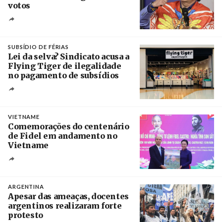
votos
Crédito
SUBSÍDIO DE FÉRIAS
Lei da selva? Sindicato acusa a
Flying Tiger de ilegalidade
no pagamento de subsídios
Créditos
/ UBBO
VIETNAME
Comemorações do centenário
de Fidel em andamento no
Vietname
Créditos
/ baochinhphu.vn
ARGENTINA
Apesar das ameaças, docentes
argentinos realizaram forte
protesto