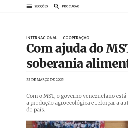
Passar
SECÇÕES
PROCURAR
para
o
conteúdo
principal
INTERNACIONAL
|
COOPERAÇÃO
Com ajuda do MST,
soberania alimen
AbrilAbril
28 DE MARÇO DE 2025
Com o MST, o governo venezuelano está 
a produção agroecológica e reforçar a a
do país.