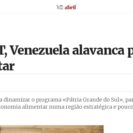
AbrilAbril
 Venezuela alavanca p
tar
a dinamizar o programa «Pátria Grande do Sul», pa
utonomia alimentar numa região estratégica e pouc