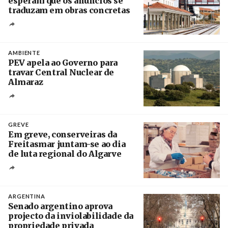
esperam que os anúncios se
traduzam em obras concretas
Créditos
/ IP
AMBIENTE
PEV apela ao Governo para
travar Central Nuclear de
Almaraz
Crédito
GREVE
Em greve, conserveiras da
Freitasmar juntam-se ao dia
de luta regional do Algarve
Crédito
ARGENTINA
Senado argentino aprova
projecto da inviolabilidade da
propriedade privada