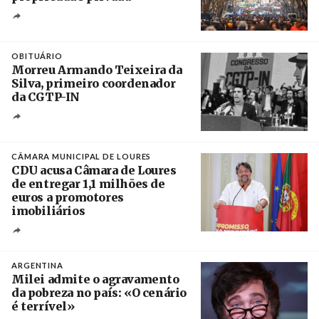
Créditos
Leandro Teysseire / Página 12
OBITUÁRIO
Morreu Armando Teixeira da
Silva, primeiro coordenador
da CGTP-IN
Créditos
/ CGTP-IN
CÂMARA MUNICIPAL DE LOURES
CDU acusa Câmara de Loures
de entregar 1,1 milhões de
euros a promotores
imobiliários
Créditos
Ricardo Leão
ARGENTINA
Milei admite o agravamento
da pobreza no país: «O cenário
é terrível»