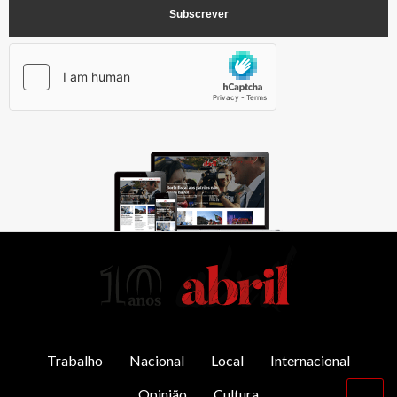
AbrilAbril
Trabalho
Nacional
Local
Internacional
Opinião
Cultura
Vol