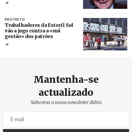
Crédito
PROTESTO
Trabalhadores da Estoril Sol
vão a jogo contra a «má
gestão» dos patrões
Créditos
/ SHS
Mantenha-se
actualizado
Subscreva a nossa newsletter diária