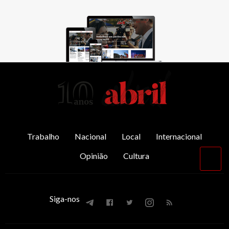
AbrilAbril
Trabalho
Nacional
Local
Internacional
Opinião
Cultura
Vol
par
o
top
Siga-nos