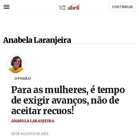
AbrilAbril
Passar
CONTRIBUIR
para
o
conteúdo
principal
Anabela Laranjeira
OPINIÃO
Para as mulheres, é tempo
de exigir avanços, não de
aceitar recuos!
ANABELA LARANJEIRA
05 DE AGOSTO DE 2025