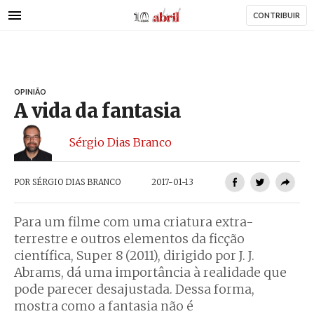
AbrilAbril
Passar
CONTRIBUIR
para
o
conteúdo
principal
OPINIÃO
A vida da fantasia
Sérgio Dias Branco
POR
SÉRGIO DIAS BRANCO
2017-01-13
Para um filme com uma criatura extra-
terrestre e outros elementos da ficção
científica, Super 8 (2011), dirigido por J. J.
Abrams, dá uma importância à realidade que
pode parecer desajustada. Dessa forma,
mostra como a fantasia não é