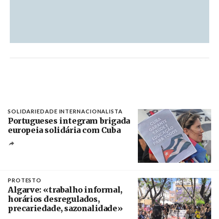
SOLIDARIEDADE INTERNACIONALISTA
Portugueses integram brigada
europeia solidária com Cuba
Créditos
Manuel de Almeida / Agência Lusa
PROTESTO
Algarve: «trabalho informal,
horários desregulados,
precariedade, sazonalidade»