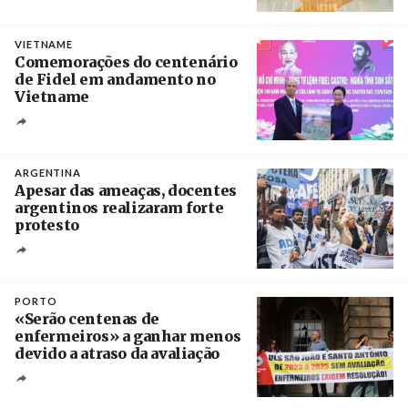
Créditos
/ UBBO
VIETNAME
Comemorações do centenário
de Fidel em andamento no
Vietname
Créditos
/ baochinhphu.vn
ARGENTINA
Apesar das ameaças, docentes
argentinos realizaram forte
protesto
Créditos
Catriel Gallucci Bordoni / Página 12
PORTO
«Serão centenas de
enfermeiros» a ganhar menos
devido a atraso da avaliação
Créditos
Estela Silva / Agência Lusa