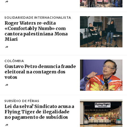
Créditos
/ União dos Sindicatos do Algarve
SOLIDARIEDADE INTERNACIONALISTA
Roger Waters re-edita
«Comfortably Numb» com
cantora palestiniana Mona
Miari
Crédito
COLÔMBIA
Gustavo Petro denuncia fraude
eleitoral na contagem dos
votos
Crédito
SUBSÍDIO DE FÉRIAS
Lei da selva? Sindicato acusa a
Flying Tiger de ilegalidade
no pagamento de subsídios