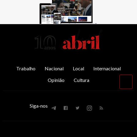
AbrilAbril
Trabalho
Nacional
Local
Internacional
Opinião
Cultura
Vol
par
o
top
Siga-nos