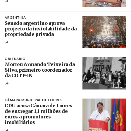
Crédito
ARGENTINA
Senado argentino aprova
projecto da inviolabilidade da
propriedade privada
Créditos
Leandro Teysseire / Página 12
OBITUÁRIO
Morreu Armando Teixeira da
Silva, primeiro coordenador
da CGTP-IN
Créditos
/ CGTP-IN
CÂMARA MUNICIPAL DE LOURES
CDU acusa Câmara de Loures
de entregar 1,1 milhões de
euros a promotores
imobiliários