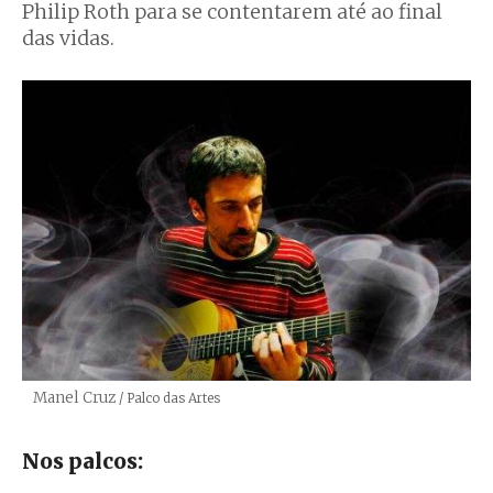
Philip Roth para se contentarem até ao final
das vidas.
Manel Cruz
Créditos
/ Palco das Artes
Nos palcos: