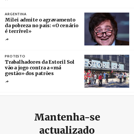
Créditos
Ricardo Leão
ARGENTINA
Milei admite o agravamento
da pobreza no país: «O cenário
é terrível»
Crédito
PROTESTO
Trabalhadores da Estoril Sol
vão a jogo contra a «má
gestão» dos patrões
Créditos
/ SHS
Mantenha-se
actualizado