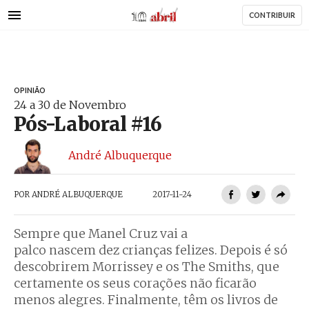
AbrilAbril
Passar
CONTRIBUIR
para
o
conteúdo
principal
OPINIÃO
24 a 30 de Novembro
Pós-Laboral #16
André Albuquerque
POR
ANDRÉ ALBUQUERQUE
2017-11-24
Sempre que Manel Cruz vai a
palco nascem dez crianças felizes. Depois é só
descobrirem Morrissey e os The Smiths, que
certamente os seus corações não ficarão
menos alegres. Finalmente, têm os livros de