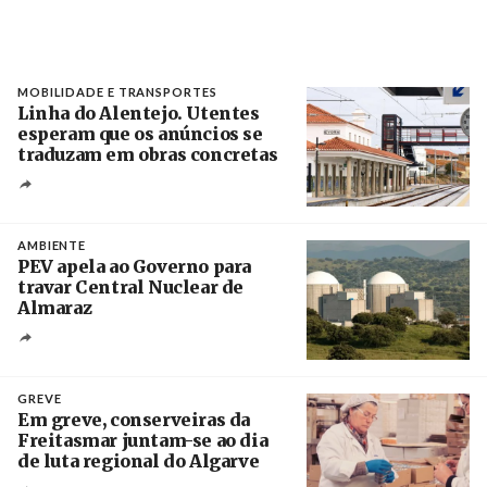
MOBILIDADE E TRANSPORTES
Linha do Alentejo. Utentes
esperam que os anúncios se
traduzam em obras concretas
Créditos
/ IP
AMBIENTE
PEV apela ao Governo para
travar Central Nuclear de
Almaraz
Crédito
GREVE
Em greve, conserveiras da
Freitasmar juntam-se ao dia
de luta regional do Algarve