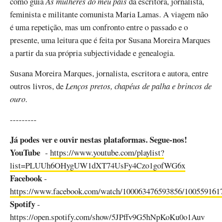
como guia
As mulheres do meu país
da escritora, jornalista,
feminista e militante comunista Maria Lamas. A viagem não
é uma repetição, mas um confronto entre o passado e o
presente, uma leitura que é feita por Susana Moreira Marques
a partir da sua própria subjectividade e genealogia.
Susana Moreira Marques, jornalista, escritora e autora, entre
outros livros, de
Lenços pretos, chapéus de palha e brincos de
ouro
.
---------
Já podes ver e ouvir nestas plataformas. Segue-nos!
YouTube
-
https://www.youtube.com/playlist?
list=PLUUh6OHygUW1dXT74UsFy4Czo1gofWG6x
Facebook
-
https://www.facebook.com/watch/100063476593856/100559161
Spotify
-
https://open.spotify.com/show/5JPffv9G5hNpKoKu0o1Auv