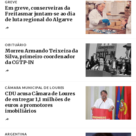
GREVE
Em greve, conserveiras da
Freitasmar juntam-se ao dia
de luta regional do Algarve
Crédito
OBITUÁRIO
Morreu Armando Teixeira da
Silva, primeiro coordenador
da CGTP-IN
Créditos
/ CGTP-IN
CÂMARA MUNICIPAL DE LOURES
CDU acusa Câmara de Loures
de entregar 1,1 milhões de
euros a promotores
imobiliários
Créditos
Ricardo Leão
ARGENTINA