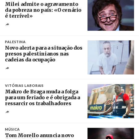
Milei admite o agravamento
da pobreza no país: «O cenário
é terrível»
Crédito
PALESTINA
Novo alerta para a situação dos
presos palestinianos nas
cadeias da ocupação
Créditos
/ European Public Health Association
VITÓRIAS LABORAIS
Makro de Braga muda a folga
para um feriado e é obrigada a
ressarcir os trabalhadores
Crédito
MÚSICA
Tom Morello anuncia novo