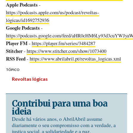
Apple Podcasts
-
https://podcasts.apple.com/us/podcast/revoltas-
lógicas/id1692752936
Google Podcasts
-
https://podcasts.google.com/feed/aHR0cHM6Ly93d3cuYW
Player FM
-
https://player.fm/series/3484287
Stitcher
-
https://www.stitcher.com/show/1073400
RSS Feed
-
https://www.abrilabril.pt/revoltas_logicas.xml
TÓPICO
Revoltas lógicas
Contribui para uma boa
ideia
Desde há vários anos, o AbrilAbril assume
diariamente o seu compromisso com a verdade, a
justiça social, a solidariedade e a paz.