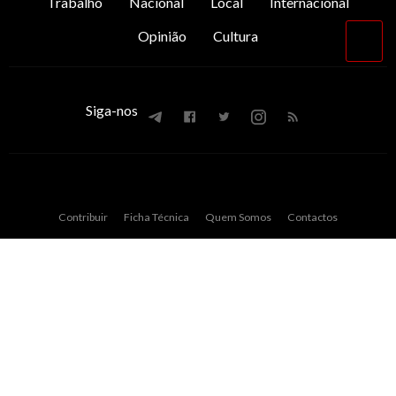
Trabalho
Nacional
Local
Internacional
Opinião
Cultura
Vol
par
o
top
Siga-nos
Contribuir
Ficha Técnica
Quem Somos
Contactos