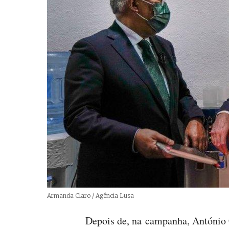
Créditos
Armanda Claro / Agência Lusa
Depois de, na campanha, António C