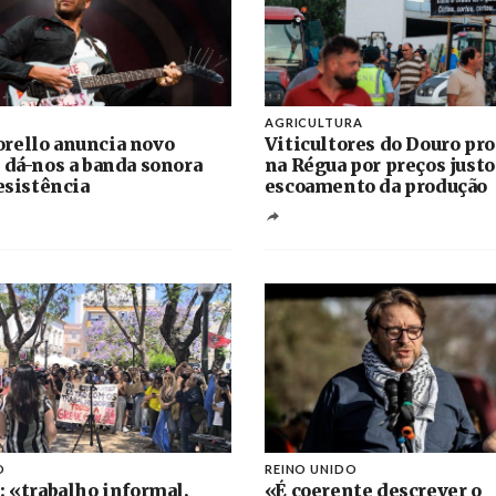
AGRICULTURA
rello anuncia novo
Viticultores do Douro pr
 dá-nos a banda sonora
na Régua por preços justo
resistência
escoamento da produção
O
REINO UNIDO
: «trabalho informal,
«É coerente descrever o