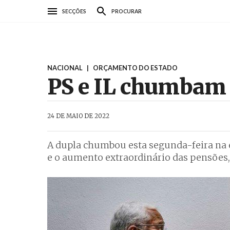
Passar
SECÇÕES
PROCURAR
para
o
conteúdo
principal
NACIONAL
|
ORÇAMENTO DO ESTADO
PS e IL chumbam 
AbrilAbril
24 DE MAIO DE 2022
A dupla chumbou esta segunda-feira na e
e o aumento extraordinário das pensões,