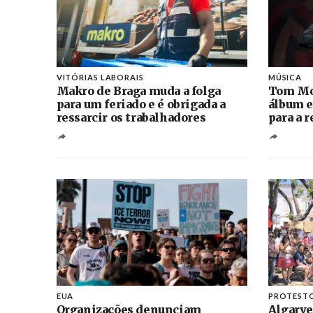
VITÓRIAS LABORAIS
MÚSICA
Makro de Braga muda a folga
Tom Mo
para um feriado e é obrigada a
álbum e
ressarcir os trabalhadores
para a 
EUA
PROTEST
Organizações denunciam
Algarve