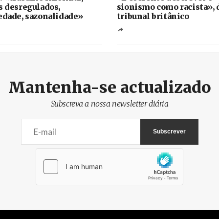
s desregulados,
sionismo como racista», 
edade, sazonalidade»
tribunal britânico
Mantenha-se actualizado
Subscreva a nossa newsletter diária