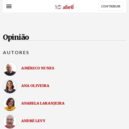
AbrilAbril
Passar
CONTRIBUIR
para
o
conteúdo
principal
Opinião
AUTORES
AMÉRICO NUNES
ANA OLIVEIRA
ANABELA LARANJEIRA
ANDRÉ LEVY