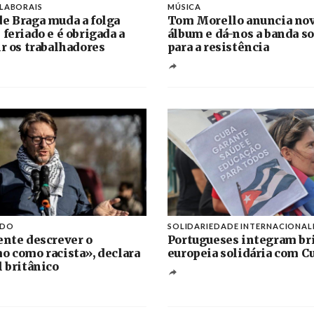
 LABORAIS
MÚSICA
e Braga muda a folga
Tom Morello anuncia no
 feriado e é obrigada a
álbum e dá-nos a banda s
ir os trabalhadores
para a resistência
IDO
SOLIDARIEDADE INTERNACIONAL
ente descrever o
Portugueses integram br
o como racista», declara
europeia solidária com C
l britânico