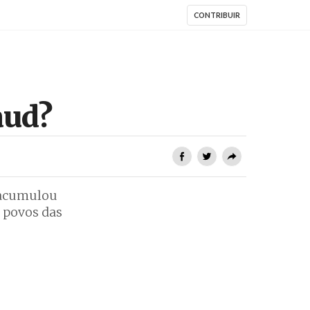
CONTRIBUIR
aud?
, acumulou
 povos das