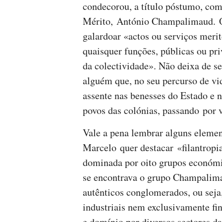
condecorou, a título póstumo, co
Mérito, António Champalimaud. Ora
galardoar «actos ou serviços merit
quaisquer funções, públicas ou pr
da colectividade». Não deixa de se
alguém que, no seu percurso de vi
assente nas benesses do Estado e 
povos das colónias, passando por 
Vale a pena lembrar alguns eleme
Marcelo quer destacar «filantropi
dominada por oito grupos económi
se encontrava o grupo Champalima
autênticos conglomerados, ou sej
industriais nem exclusivamente fi
e domínio por diversos sectores d