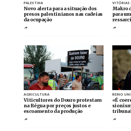
PALESTINA
VITÓRIAS
Novo alerta para a situação dos
Makro d
presos palestinianos nas cadeias
para um
da ocupação
ressarc
AGRICULTURA
REINO UN
Viticultores do Douro protestam
«É coer
na Régua por preços justos e
sionism
escoamento da produção
tribuna