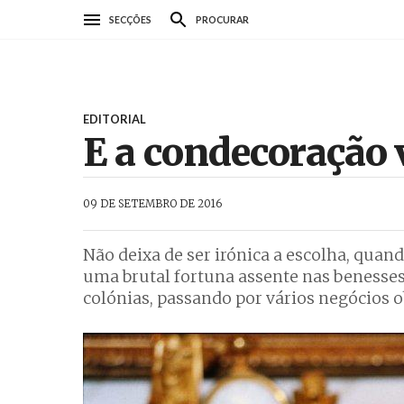
Passar
SECÇÕES
PROCURAR
para
o
conteúdo
principal
EDITORIAL
E a condecoração
AbrilAbril
09 DE SETEMBRO DE 2016
Não deixa de ser irónica a escolha, qua
uma brutal fortuna assente nas benesses
colónias, passando por vários negócios o