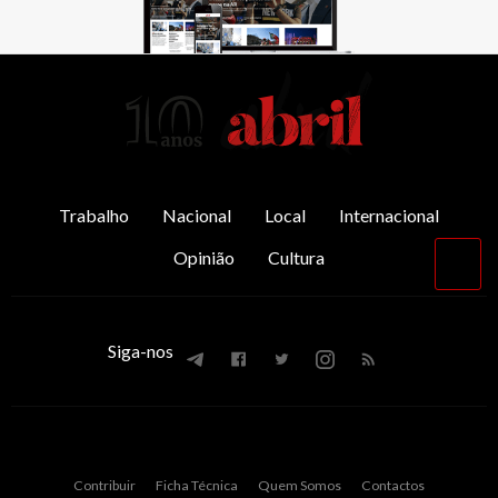
AbrilAbril
Trabalho
Nacional
Local
Internacional
Opinião
Cultura
Vol
par
o
top
Siga-nos
Contribuir
Ficha Técnica
Quem Somos
Contactos