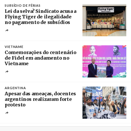
Crédito
SUBSÍDIO DE FÉRIAS
Lei da selva? Sindicato acusa a
Flying Tiger de ilegalidade
no pagamento de subsídios
Créditos
/ UBBO
VIETNAME
Comemorações do centenário
de Fidel em andamento no
Vietname
Créditos
/ baochinhphu.vn
ARGENTINA
Apesar das ameaças, docentes
argentinos realizaram forte
protesto
Créditos
Catriel Gallucci Bordoni / Página 12