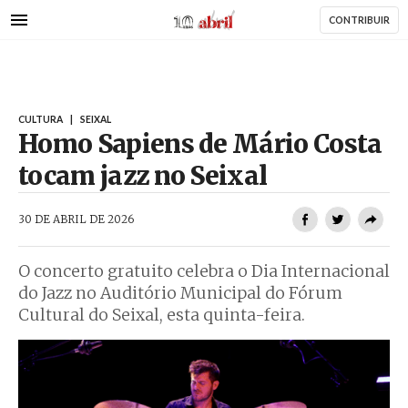
AbrilAbril
Passar
CONTRIBUIR
para
o
conteúdo
principal
CULTURA
|
SEIXAL
Homo Sapiens de Mário Costa
tocam jazz no Seixal
AbrilAbril
30 DE ABRIL DE 2026
O concerto gratuito celebra o Dia Internacional
do Jazz no Auditório Municipal do Fórum
Cultural do Seixal, esta quinta-feira.