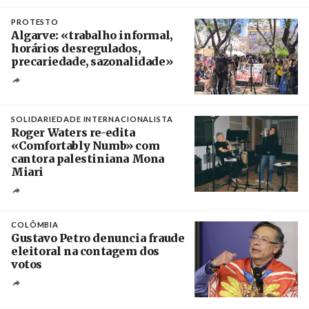
Créditos
Manuel de Almeida / Agência Lusa
PROTESTO
Algarve: «trabalho informal,
horários desregulados,
precariedade, sazonalidade»
Créditos
/ União dos Sindicatos do Algarve
SOLIDARIEDADE INTERNACIONALISTA
Roger Waters re-edita
«Comfortably Numb» com
cantora palestiniana Mona
Miari
Crédito
COLÔMBIA
Gustavo Petro denuncia fraude
eleitoral na contagem dos
votos