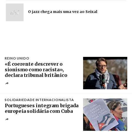
O jazz chega mais uma vez ao Seixal
REINO UNIDO
«É coerente descrever o
sionismo como racista»,
declara tribunal britânico
Créditos
Rob Browne / The Cradle
SOLIDARIEDADE INTERNACIONALISTA
Portugueses integram brigada
europeia solidária com Cuba